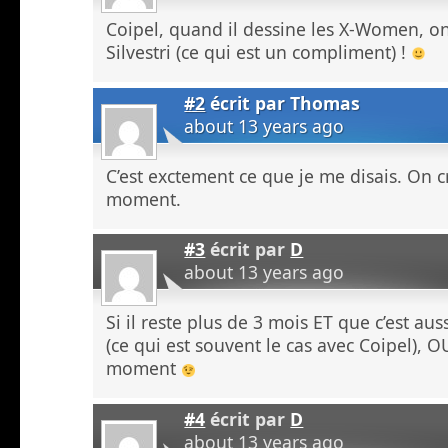
Coipel, quand il dessine les X-Women, on
Silvestri (ce qui est un compliment) !
#2
écrit par
Thomas
about 13 years ago
C’est exctement ce que je me disais. On c
moment.
#3
écrit par
D
about 13 years ago
Si il reste plus de 3 mois ET que c’est aus
(ce qui est souvent le cas avec Coipel), O
moment
#4
écrit par
D
about 13 years ago