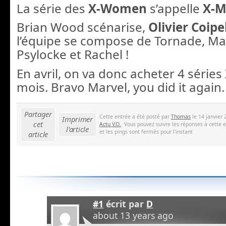
La série des
X-Women
s’appelle
X-
Brian Wood scénarise,
Olivier Coipe
l’équipe se compose de Tornade, Malic
Psylocke et Rachel !
En avril, on va donc acheter 4 série
mois. Bravo Marvel, you did it again.
Partager
Cette entrée a été posté par
Thomas
le 14 janvier 
Imprimer
cet
Actu V.O.
. Vous pouvez suivre les réponses à cette 
l'article
et les pings sont fermés pour l'instant
article
#1
écrit par
D
about 13 years ago