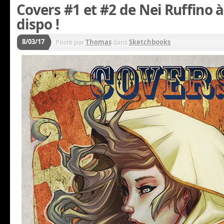
Covers #1 et #2 de Nei Ruffino
dispo !
8/03/17
Posté par
Thomas
dans
Sketchbooks