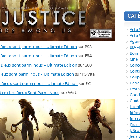
CAT
Actu V
Actu 
Agend
es Dieux sont parmi nous – Ultimate Edition
sur PS3
BD-M
Bonne
es Dieux sont parmi nous – Ultimate Edition
sur
PS4
Ciné
es Dieux sont parmi nous – Ultimate Edition
sur 360
Conc
Contr
s Dieux sont parmi nous – Ultimate Edition
sur PS Vita
Coup
Des c
les Dieux sont parmi nous – Ultimate Edition
sur PC
Festi
tice : Les Dieux Sont Parmi Nous
. sur Wii U
Good
Guide
Humb
Idée
Inter
J'irai
J. Sc
Jeux 