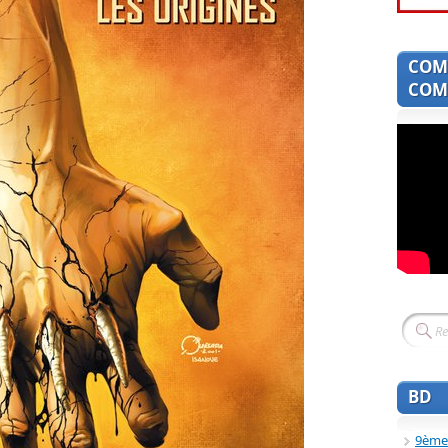
COM
COMI
BD
9ème