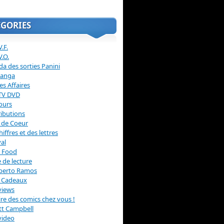
ÉGORIES
.F.
V.O.
a des sorties Panini
anga
s Affaires
 TV DVD
ours
ibutions
 de Coeur
hiffres et des lettres
val
 Food
 de lecture
erto Ramos
s Cadeaux
views
 lire des comics chez vous !
ott Campbell
video