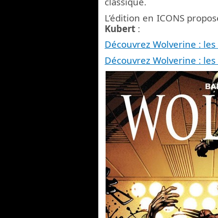
classique.
L’édition en ICONS propose
Kubert
:
Découvrez Wolverine : les
Découvrez Wolverine : les