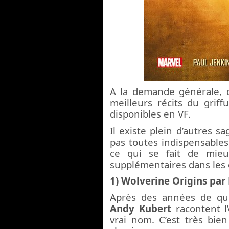
A la demande générale, d
meilleurs récits du grif
disponibles en VF.
Il existe plein d’autres s
pas toutes indispensables
ce qui se fait de mieu
supplémentaires dans les
1) Wolverine Origins par 
Après des années de que
Andy Kubert
racontent l’
vrai nom. C’est très bie