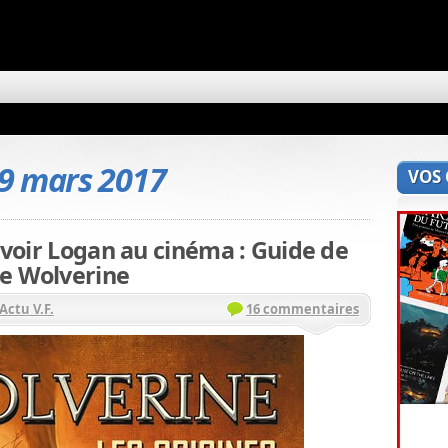
9 mars 2017
VOS
r voir Logan au cinéma : Guide de
ue Wolverine
Actu V.F.
16 commentaires