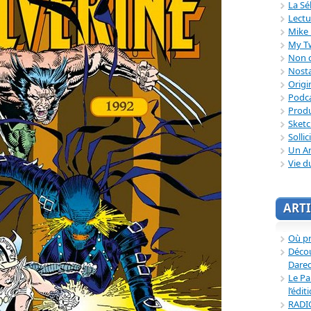
La Sé
Lectu
Mike 
My T
Non c
Nosta
Origi
Podc
Produ
Sket
Sollic
Un Ar
Vie d
ARTI
Où p
Décou
Dared
Le Pa
l’édit
RADI