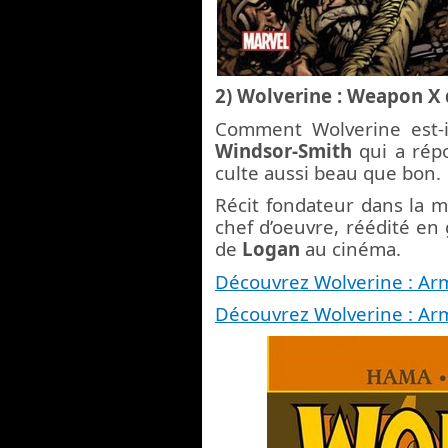
2) Wolverine : Weapon X 
Comment Wolverine est-il
Windsor-Smith
qui a rép
culte aussi beau que bon.
Récit fondateur dans la m
chef d’oeuvre, réédité en 
de
Logan
au cinéma.
Découvrez Wolverine : Ar
Découvrez Wolverine : Ar