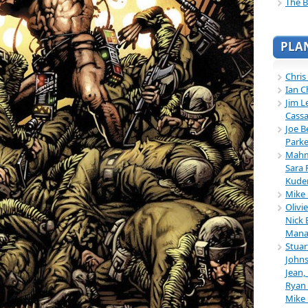
The B
PLA
Chris
Ian C
Jim L
Cassa
Joe B
Parke
Mahmu
Sara 
Kuder
Mike 
Olivi
Nick 
Mana
Stuar
Johns
Jean,
Ryan 
Mike