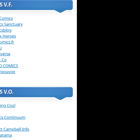
 V.F.
 Comics
cs Sanctuary
csblog
x Heroes
omics.fr
U
verse
& Co
O COMICS
rpouvoir
 V.O.
ing Cool
cs Continuum
ott Campbell Info
arama