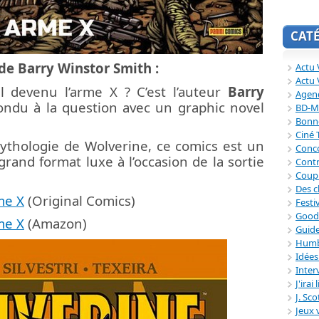
CAT
de Barry Winstor Smith :
Actu V
Actu 
 devenu l’arme X ? C’est l’auteur
Barry
Agend
ondu à la question avec un graphic novel
BD-M
Bonne
Ciné
ythologie de Wolverine, ce comics est un
Conc
grand format luxe à l’occasion de la sortie
Contr
Coup
Des c
me X
(Original Comics)
Festi
Good
me X
(Amazon)
Guide
Humb
Idée
Inter
J'irai
J. Sc
Jeux 