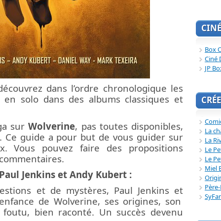
CIN
Box O
Ciné 
JP Bo
écouvrez dans l’ordre chronologique les
fu en solo dans des albums classiques et
CRÉE
Comi
aga sur
Wolverine
, pas toutes disponibles,
La ch
. Ce guide a pour but de vous guider sur
La Ri
x. Vous pouvez faire des propositions
Le Pe
 commentaires.
Le Pe
Miel 
Paul Jenkins et Andy Kubert :
Origi
Père-
stions et de mystères, Paul Jenkins et
SyFa
enfance de Wolverine, ses origines, son
n foutu, bien raconté. Un succès devenu