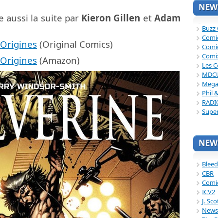
NEWS
 aussi la suite par
Kieron Gillen
et
Adam
Buzz
Comi
 Origines
(Original Comics)
Comi
Comi
 Origines
(Amazon)
Les C
MDC
Mega
Phil 
RADI
Supe
NEWS
Bleed
CBR
Comi
ICV2
J. Sc
News