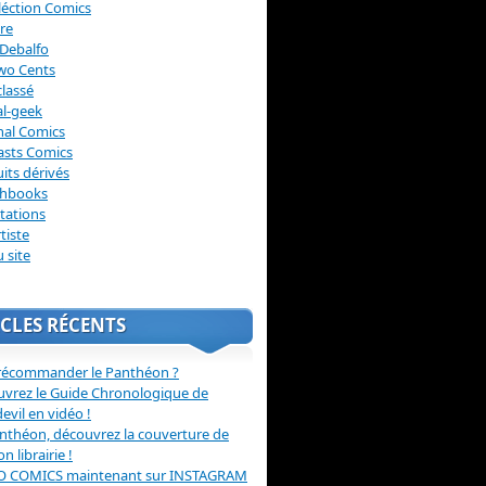
léction Comics
re
Debalfo
wo Cents
lassé
l-geek
nal Comics
asts Comics
its dérivés
chbooks
itations
tiste
u site
CLES RÉCENTS
récommander le Panthéon ?
vrez le Guide Chronologique de
evil en vidéo !
nthéon, découvrez la couverture de
ion librairie !
O COMICS maintenant sur INSTAGRAM