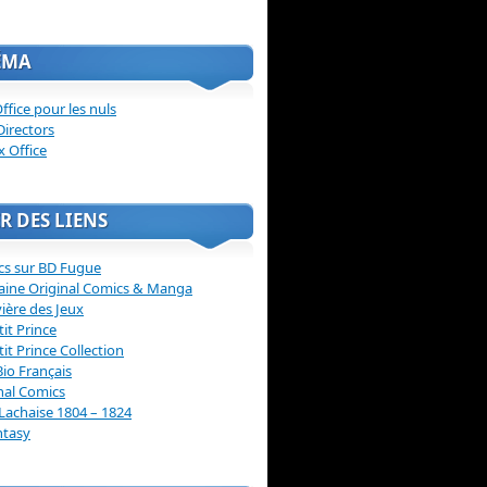
ÉMA
ffice pour les nuls
Directors
x Office
R DES LIENS
cs sur BD Fugue
aine Original Comics & Manga
vière des Jeux
tit Prince
tit Prince Collection
Bio Français
nal Comics
Lachaise 1804 – 1824
ntasy