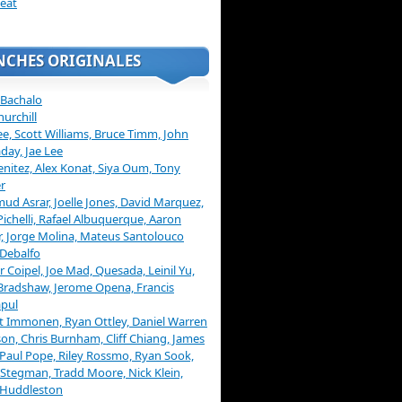
eat
NCHES ORIGINALES
 Bachalo
hurchill
ee, Scott Williams, Bruce Timm, John
day, Jae Lee
enitez, Alex Konat, Siya Oum, Tony
r
d Asrar, Joelle Jones, David Marquez,
Pichelli, Rafael Albuquerque, Aaron
, Jorge Molina, Mateus Santolouco
Debalfo
er Coipel, Joe Mad, Quesada, Leinil Yu,
Bradshaw, Jerome Opena, Francis
pul
t Immonen, Ryan Ottley, Daniel Warren
on, Chris Burnham, Cliff Chiang, James
 Paul Pope, Riley Rossmo, Ryan Sook,
Stegman, Tradd Moore, Nick Klein,
 Huddleston