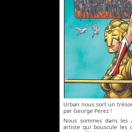
Urban nous sort un trésor
par George Perez !
Nous sommes dans les 
artiste qui bouscule les 