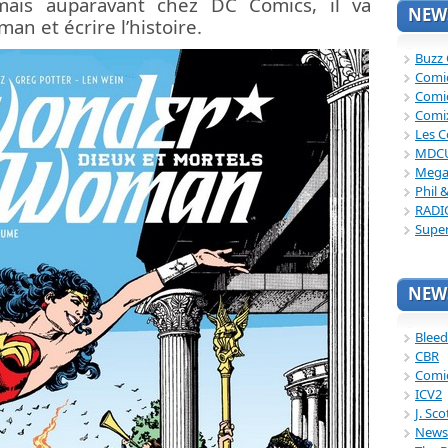
mais auparavant chez DC Comics, il va
NEWS
n et écrire l’histoire.
Buzz
Comi
Comi
Comi
Les C
MDC
Mega
Phil 
RADI
Supe
NEWS
Bleed
CBR
Comi
ICV2
J. Sc
News