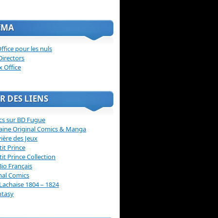
ÉMA
ffice pour les nuls
Directors
x Office
R DES LIENS
cs sur BD Fugue
aine Original Comics & Manga
vière des Jeux
tit Prince
tit Prince Collection
Bio Français
nal Comics
Lachaise 1804 – 1824
ntasy