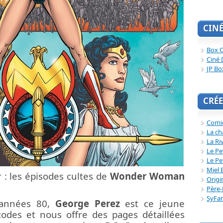
CIN
Box O
Ciné 
JP Bo
CRÉE
Comi
La ch
La Ri
Le Pe
Le Pe
Miel 
 : les épisodes cultes de
Wonder Woman
Origi
Père-
SyFa
années 80,
George Perez
est ce jeune
codes et nous offre des pages détaillées