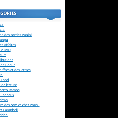
ÉGORIES
.F.
V.O.
a des sorties Panini
anga
s Affaires
 TV DVD
ours
ibutions
 de Coeur
hiffres et des lettres
val
 Food
 de lecture
erto Ramos
s Cadeaux
views
 lire des comics chez vous !
ott Campbell
video