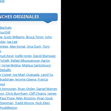
eat
NCHES ORIGINALES
 Bachalo
hurchill
ee, Scott Williams, Bruce Timm, John
day, Jae Lee
enitez, Alex Konat, Siya Oum, Tony
r
d Asrar, Joelle Jones, David Marquez,
Pichelli, Rafael Albuquerque, Aaron
, Jorge Molina, Mateus Santolouco
Debalfo
er Coipel, Joe Mad, Quesada, Leinil Yu,
Bradshaw, Jerome Opena, Francis
pul
t Immonen, Ryan Ottley, Daniel Warren
on, Chris Burnham, Cliff Chiang, James
 Paul Pope, Riley Rossmo, Ryan Sook,
Stegman, Tradd Moore, Nick Klein,
 Huddleston