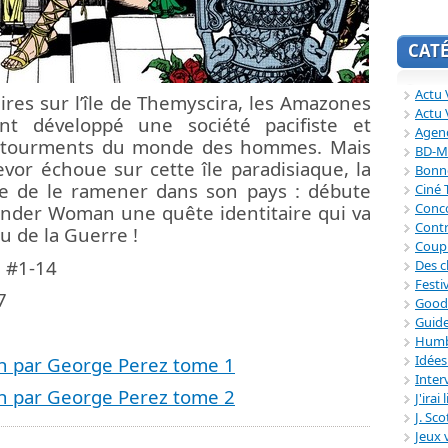
CAT
Actu V
ires sur l’île de Themyscira, les Amazones
Actu 
nt développé une société pacifiste et
Agend
des tourments du monde des hommes. Mais
BD-M
evor échoue sur cette île paradisiaque, la
Bonne
ge de le ramener dans son pays : débute
Ciné
Conc
onder Woman une quête identitaire qui va
Contr
u de la Guerre !
Coup
 #1-14
Des c
Festi
7
Good
Guide
Humb
Idée
 par George Perez tome 1
Inter
 par George Perez tome 2
J'irai
J. Sc
Jeux 