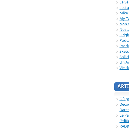
La Sé
Lectu
Mike 
My T
Non c
Nosta
Origi
Podc
Produ
Sket
Sollic
Un Ar
Vie d
ARTI
Où p
Décou
Dared
Le Pa
l’édit
RADI