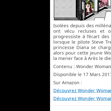
Isolées depuis des milléna
ont vécu recluses et o
progressiste à l’écart 
lorsque le pilote Steve Tr
princesse Diana se char
alors pour cette jeune W
la mener face à Arès le die
Contenu : Wonder Woman
Disponible le 17 Mars 201
Sur Amazon :
Découvrez Wonder Woman
Découvrez Wonder Woman