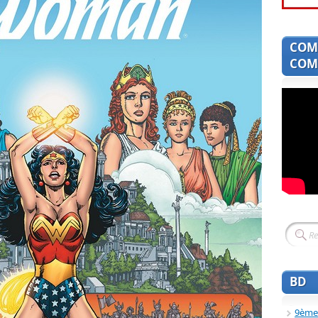
COM
COMI
BD
9ème