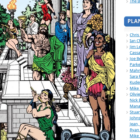
The B
PLA
Chris
Ian C
Jim L
Cassa
Joe B
Parke
Mahmu
Sara 
Kuder
Mike 
Olivi
Nick 
Mana
Stuar
Johns
Jean,
Ryan 
Mike