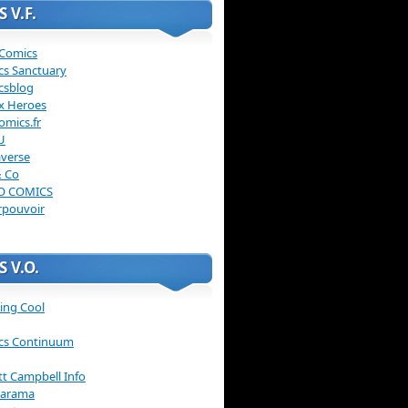
 V.F.
 Comics
cs Sanctuary
csblog
x Heroes
omics.fr
U
verse
& Co
O COMICS
rpouvoir
 V.O.
ing Cool
cs Continuum
ott Campbell Info
arama