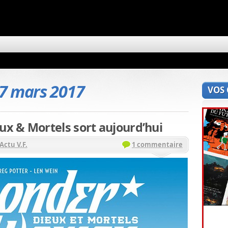
7 mars 2017
VOS
x & Mortels sort aujourd’hui
Actu V.F.
1 commentaire