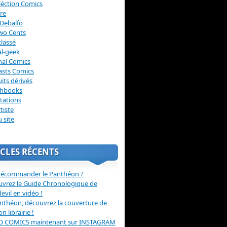
léction Comics
re
Debalfo
wo Cents
lassé
l-geek
nal Comics
asts Comics
its dérivés
chbooks
itations
tiste
u site
CLES RÉCENTS
récommander le Panthéon ?
vrez le Guide Chronologique de
evil en vidéo !
nthéon, découvrez la couverture de
ion librairie !
O COMICS maintenant sur INSTAGRAM