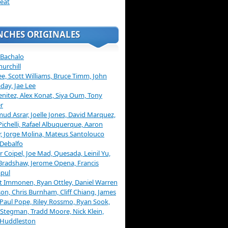
eat
NCHES ORIGINALES
 Bachalo
hurchill
ee, Scott Williams, Bruce Timm, John
day, Jae Lee
enitez, Alex Konat, Siya Oum, Tony
r
d Asrar, Joelle Jones, David Marquez,
Pichelli, Rafael Albuquerque, Aaron
, Jorge Molina, Mateus Santolouco
Debalfo
er Coipel, Joe Mad, Quesada, Leinil Yu,
Bradshaw, Jerome Opena, Francis
pul
t Immonen, Ryan Ottley, Daniel Warren
on, Chris Burnham, Cliff Chiang, James
 Paul Pope, Riley Rossmo, Ryan Sook,
Stegman, Tradd Moore, Nick Klein,
 Huddleston