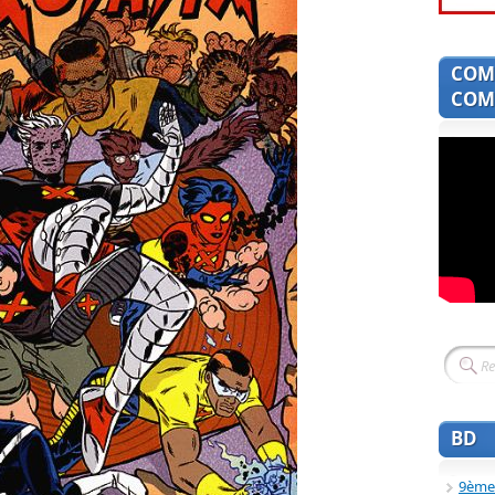
COM
COMI
BD
9ème