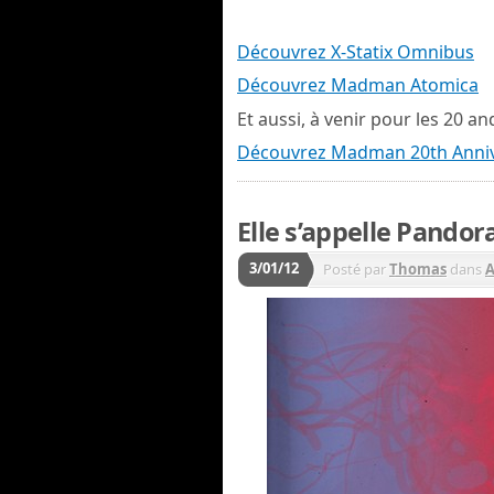
Découvrez X-Statix Omnibus
Découvrez Madman Atomica
Et aussi, à venir pour les 20 
Découvrez Madman 20th Anni
Elle s’appelle Pandor
3/01/12
Posté par
Thomas
dans
A