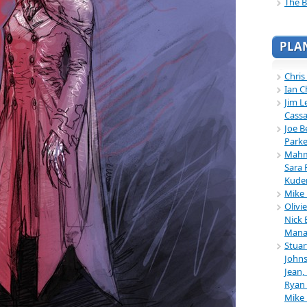
The B
PLA
Chris
Ian C
Jim L
Cassa
Joe B
Parke
Mahmu
Sara 
Kuder
Mike 
Olivi
Nick 
Mana
Stuar
Johns
Jean,
Ryan 
Mike