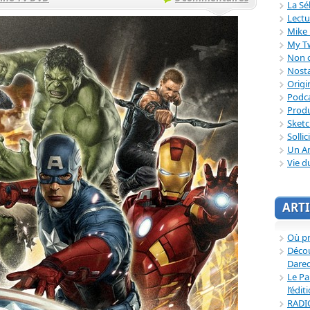
La Sé
Lectu
Mike 
My T
Non c
Nosta
Origi
Podc
Produ
Sket
Sollic
Un Ar
Vie d
ARTI
Où p
Décou
Dared
Le Pa
l’édit
RADI