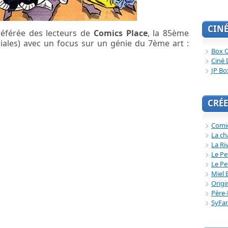
CIN
référée des lecteurs de
Comics Place
, la 85ème
iales) avec un focus sur un génie du 7ème art :
Box O
Ciné 
JP Bo
CRÉE
Comi
La ch
La Ri
Le Pe
Le Pe
Miel 
Origi
Père-
SyFa