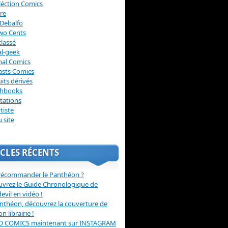
léction Comics
re
Debalfo
wo Cents
lassé
l-geek
nal Comics
asts Comics
its dérivés
chbooks
itations
tiste
u site
CLES RÉCENTS
récommander le Panthéon ?
vrez le Guide Chronologique de
evil en vidéo !
nthéon, découvrez la couverture de
ion librairie !
O COMICS maintenant sur INSTAGRAM