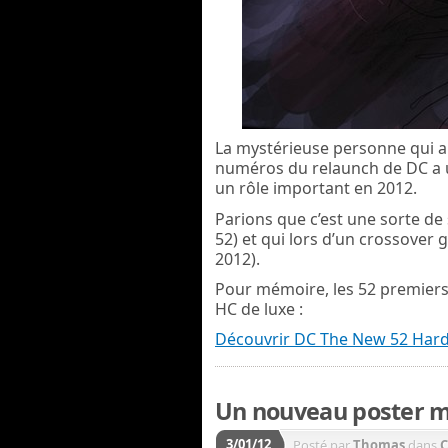
La mystérieuse personne qui a
numéros du relaunch de DC a u
un rôle important en 2012.
Parions que c’est une sorte d
52) et qui lors d’un crossover 
2012).
Pour mémoire, les 52 premier
HC de luxe :
Découvrir DC The New 52 Hard
Un nouveau poster m
3/01/12
Posté par
Thomas
dans
C