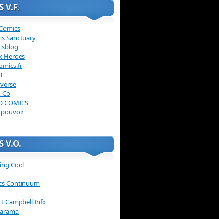
 V.F.
 Comics
cs Sanctuary
csblog
x Heroes
omics.fr
U
verse
& Co
O COMICS
rpouvoir
 V.O.
ing Cool
cs Continuum
ott Campbell Info
arama