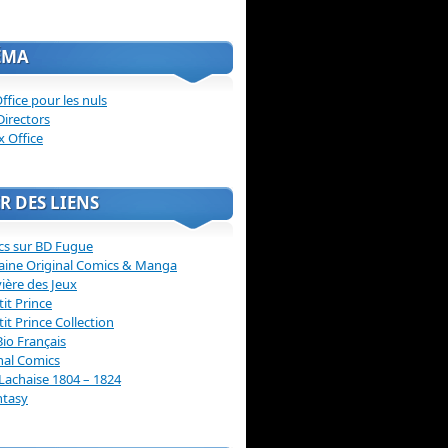
ÉMA
ffice pour les nuls
Directors
x Office
R DES LIENS
cs sur BD Fugue
aine Original Comics & Manga
vière des Jeux
tit Prince
tit Prince Collection
Bio Français
nal Comics
Lachaise 1804 – 1824
ntasy