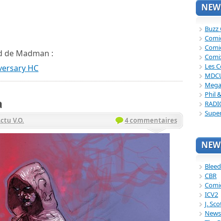
NEWS
Buzz
Comi
Comi
and de Madman :
Comi
Les C
versary HC
MDC
Mega
Phil 
a
RADI
Supe
ctu V.O.
4 commentaires
NEWS
Bleed
CBR
Comi
ICV2
J. Sc
News