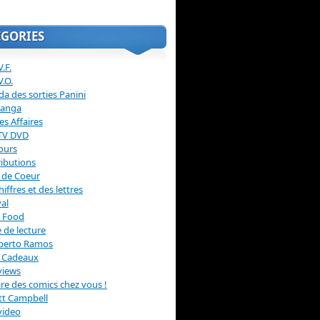
ÉGORIES
.F.
V.O.
a des sorties Panini
anga
s Affaires
 TV DVD
ours
ibutions
 de Coeur
hiffres et des lettres
val
 Food
 de lecture
erto Ramos
s Cadeaux
views
 lire des comics chez vous !
ott Campbell
video