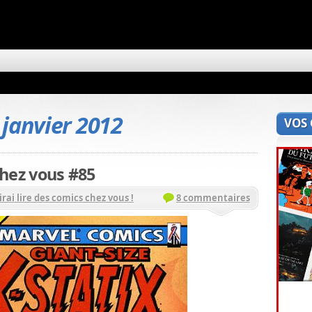
 janvier 2012
VOS
 chez vous #85
'irai lire des comics chez vous !
8 commentaires