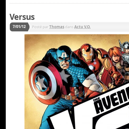
Versus
7/01/12
Posté par
Thomas
dans
Actu V.O.