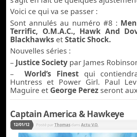
Voici ce qui va se passer :
Sont annulés au numéro #8 :
Men
Terrific, O.M.A.C., Hawk And D
Blackhawks
et
Static Shock.
Nouvelles séries :
–
Justice Society
par James Robinson
–
World’s Finest
qui contiendr
Huntress et Power Girl. Paul Levi
Maguire et
George Perez
seront aux
Captain America & Hawkeye
12/01/12
Posté par
Thomas
dans
Actu V.O.