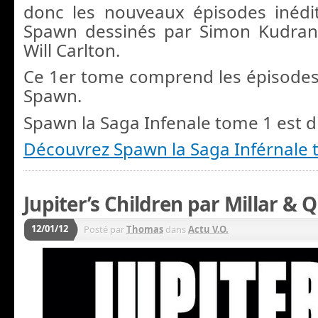
donc les nouveaux épisodes inédi
Spawn dessinés par Simon Kudrans
Will Carlton.
Ce 1er tome comprend les épisode
Spawn.
Spawn la Saga Infenale tome 1 est d
Découvrez Spawn la Saga Inférnale 
Jupiter’s Children par Millar & Q
12/01/12
Posté par
Thomas
dans
Actu V.O.