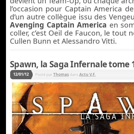
devient un Team-Up, où chaque arch
l’occasion pour Captain America de 
d’un autre collègue issu des Vengeu
Avenging Captain America
en som
coller, c’est Oeil de Faucon, le tout 
Cullen Bunn et Alessandro Vitti.
Spawn, la Saga Infernale tome 
12/01/12
Posté par
Thomas
dans
Actu V.F.