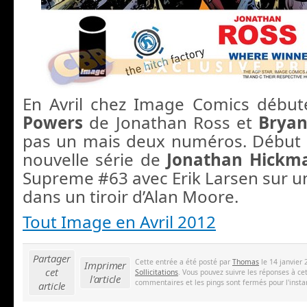
En Avril chez Image Comics début
Powers
de Jonathan Ross et
Bryan
pas un mais deux numéros. Début 
nouvelle série de
Jonathan Hick
Supreme #63 avec Erik Larsen sur un
dans un tiroir d’Alan Moore.
Tout Image en Avril 2012
Partager
Cette entrée a été posté par
Thomas
le 14 janvier 
Imprimer
cet
Sollicitations
. Vous pouvez suivre les réponses à ce
l'article
commentaires et les pings sont fermés pour l'insta
article