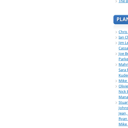
The B
PLA
Chris
Ian C
Jim L
Cassa
Joe B
Parke
Mahmu
Sara 
Kuder
Mike 
Olivi
Nick 
Mana
Stuar
Johns
Jean,
Ryan 
Mike