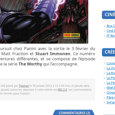
CIN
Box O
Ciné 
JP Bo
ursuit chez Panini avec la sortie le 3 février du
CRÉE
 Matt Fraction et
Stuart Immonen
. Ce numéro
ertures différentes, et se compose de l’épisode
Comi
e la série
The Worthy
qui l’accompagne.
La ch
La Ri
Le Pe
Le Pe
a été posté par
Thomas
le 30 janvier 2012 à 13 h 00 min, et placée dans
Miel 
s pouvez suivre les réponses à cette entrée via
RSS 2.0
. Les commentaires
Origi
ont fermés pour l'instant
Père-
SyFa
COMMENTAIRES (2)