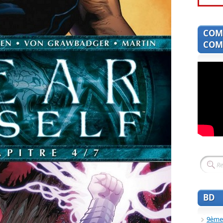
COM
COMI
BD
9ème