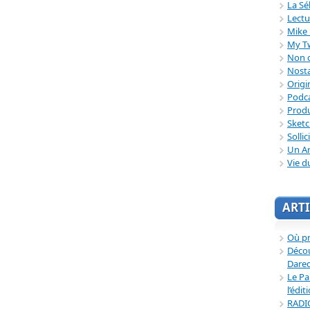
La Sé
Lectu
Mike 
My T
Non c
Nosta
Origi
Podc
Produ
Sket
Sollic
Un Ar
Vie d
ARTI
Où p
Décou
Dared
Le Pa
l’édit
RADI