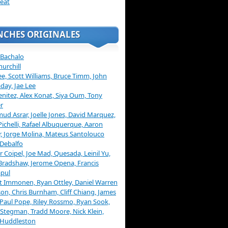
eat
NCHES ORIGINALES
 Bachalo
hurchill
ee, Scott Williams, Bruce Timm, John
day, Jae Lee
enitez, Alex Konat, Siya Oum, Tony
r
d Asrar, Joelle Jones, David Marquez,
Pichelli, Rafael Albuquerque, Aaron
, Jorge Molina, Mateus Santolouco
Debalfo
er Coipel, Joe Mad, Quesada, Leinil Yu,
Bradshaw, Jerome Opena, Francis
pul
t Immonen, Ryan Ottley, Daniel Warren
on, Chris Burnham, Cliff Chiang, James
 Paul Pope, Riley Rossmo, Ryan Sook,
Stegman, Tradd Moore, Nick Klein,
 Huddleston