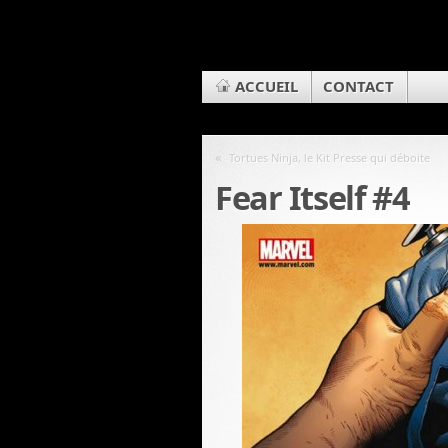
ACCUEIL
CONTACT
«
Tortues Ninja, le Kit Presse qui déboite
Fear Itself #4