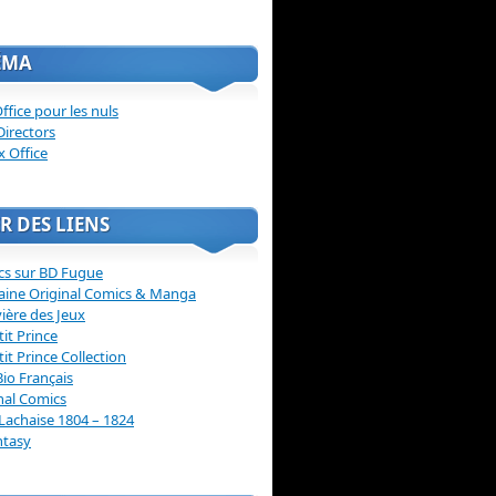
ÉMA
ffice pour les nuls
Directors
x Office
R DES LIENS
cs sur BD Fugue
aine Original Comics & Manga
vière des Jeux
tit Prince
tit Prince Collection
Bio Français
nal Comics
Lachaise 1804 – 1824
ntasy