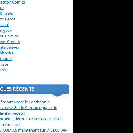
léction Comics
re
Debalfo
wo Cents
lassé
l-geek
nal Comics
asts Comics
its dérivés
chbooks
itations
tiste
u site
CLES RÉCENTS
récommander le Panthéon ?
vrez le Guide Chronologique de
evil en vidéo !
nthéon, découvrez la couverture de
ion librairie !
O COMICS maintenant sur INSTAGRAM