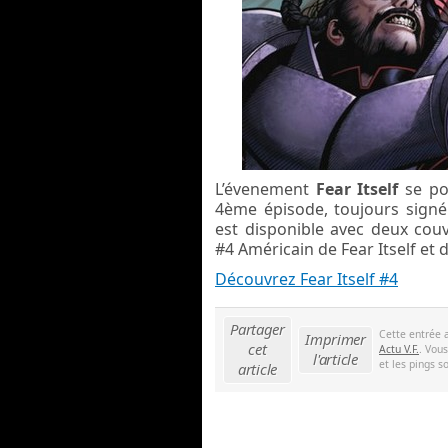
L’évenement
Fear Itself
se po
4ème épisode, toujours signé
est disponible avec deux couv
#4 Américain de Fear Itself et d
Découvrez Fear Itself #4
Partager
Cette entrée 
Imprimer
cet
Actu V.F.
. Vou
l'article
et les pings s
article