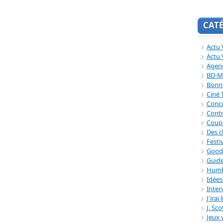
CAT
Actu V
Actu 
Agend
BD-M
Bonne
Ciné
Conc
Contr
Coup
Des c
Festi
Good
Guide
Humb
Idée
Inter
J'irai
J. Sc
Jeux 