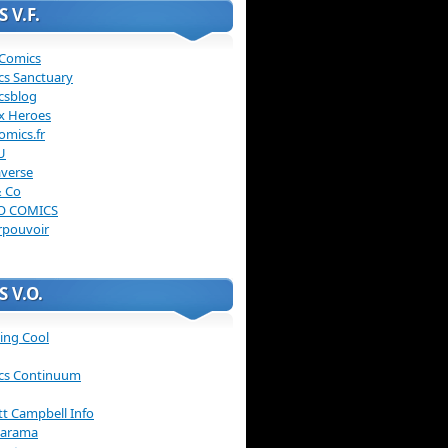
 V.F.
 Comics
cs Sanctuary
csblog
x Heroes
omics.fr
U
verse
& Co
O COMICS
rpouvoir
 V.O.
ing Cool
cs Continuum
ott Campbell Info
arama