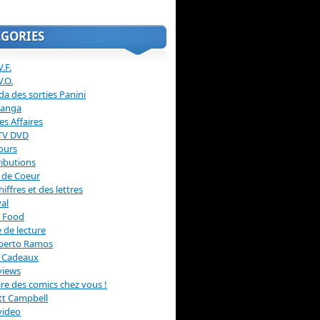
ÉGORIES
.F.
V.O.
a des sorties Panini
anga
s Affaires
 TV DVD
ours
ibutions
 de Coeur
hiffres et des lettres
val
 Food
 de lecture
erto Ramos
s Cadeaux
views
 lire des comics chez vous !
ott Campbell
video