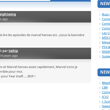
NEWS
Nightwing
Buzz
rs ago
Comi
Comi
Comi
Les C
de lire les episodes de marvel heroes ect…(sous la bannière
MDC
Mega
Phil 
it par
twhip
RADI
14 years ago
Supe
tars et Marvel heroes assez rapidement, Marvel icons je
NEWS
errible pour moi.
e pour Fear itself……BOF !
Bleed
CBR
Comi
ICV2
J. Sc
News