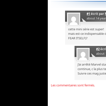
#1
écrit par
about 14 yea
cette mini série est super!
mais est-ce indispensable 
FEAR ITSELF)?
#2
écr
about 
J’ai arrêté Marvel s
continue, c la plus t
Suivre ces mag just
Les commentaires sont fermés.