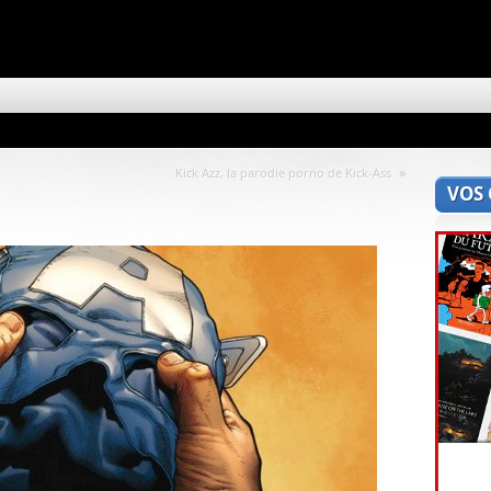
»
Kick Azz, la parodie porno de Kick-Ass
VOS