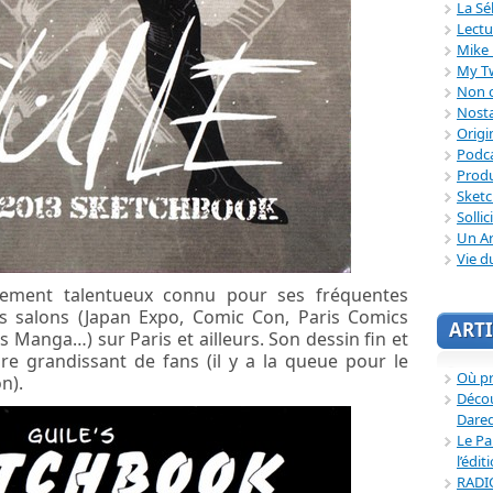
La Sé
Lectu
Mike 
My T
Non c
Nosta
Origi
Podc
Produ
Sket
Sollic
Un Ar
Vie d
mement talentueux connu pour ses fréquentes
nts salons (Japan Expo, Comic Con, Paris Comics
ARTI
is Manga…) sur Paris et ailleurs. Son dessin fin et
re grandissant de fans (il y a la queue pour le
Où p
n).
Décou
Dared
Le Pa
l’édit
RADI