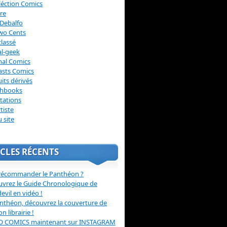
léction Comics
re
Debalfo
wo Cents
lassé
l-geek
nal Comics
asts Comics
its dérivés
chbooks
itations
tiste
u site
CLES RÉCENTS
récommander le Panthéon ?
vrez le Guide Chronologique de
evil en vidéo !
nthéon, découvrez la couverture de
ion librairie !
O COMICS maintenant sur INSTAGRAM