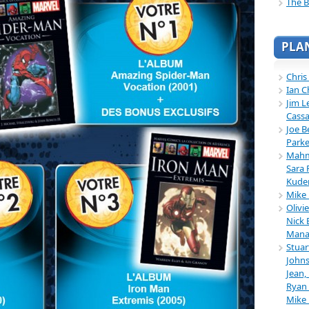
The B
PLA
Chris
Ian C
Jim L
Cassa
Joe B
Parke
Mahmu
Sara 
Kuder
Mike 
Olivi
Nick 
Mana
Stuar
Johns
Jean,
Ryan 
Mike