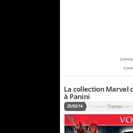
Comma
Com
La collection Marvel 
à Panini
25/02/14
Posté par
Thomas
dans