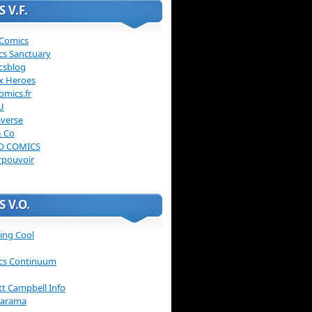
 V.F.
 Comics
cs Sanctuary
csblog
x Heroes
omics.fr
U
verse
& Co
O COMICS
rpouvoir
 V.O.
ing Cool
cs Continuum
ott Campbell Info
arama