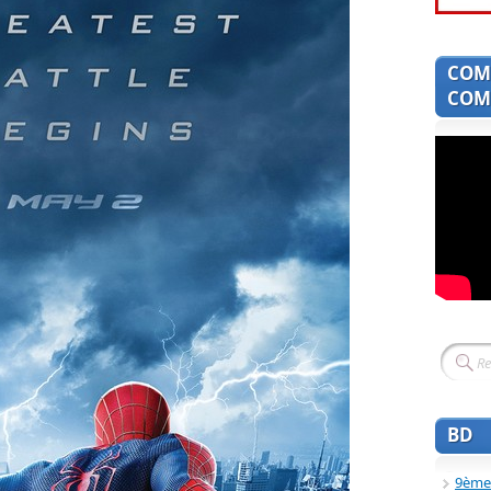
COM
COMI
BD
9ème