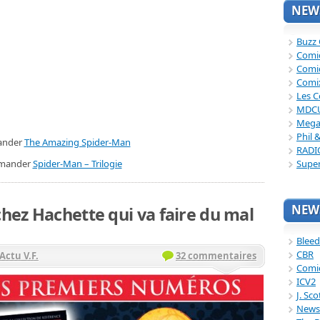
NEWS
Buzz
Comi
Comi
Comi
Les C
MDC
Mega
Phil 
nder
The Amazing Spider-Man
RADI
mander
Spider-Man – Trilogie
Supe
NEWS
chez Hachette qui va faire du mal
Bleed
CBR
Actu V.F.
32 commentaires
Comi
ICV2
J. Sc
News