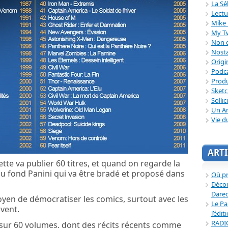
La Sé
Lectu
Mike 
My T
Non c
Nosta
Origi
Podc
Produ
Sket
Sollic
Un Ar
Vie d
ARTI
ette va publier 60 titres, et quand on regarde la
t du fond Panini qui va être bradé et proposé dans
Où p
Décou
Dared
moyen de démocratiser les comics, surtout avec les
Le Pa
ivent.
l’édit
RADI
sur 60 volumes, dont des récits récents comme