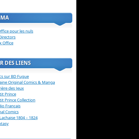
ÉMA
ffice pour les nuls
Directors
x Office
R DES LIENS
cs sur BD Fugue
aine Original Comics & Manga
vière des Jeux
tit Prince
tit Prince Collection
Bio Français
nal Comics
Lachaise 1804 – 1824
ntasy