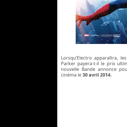
Lorsqu’Electro apparaîtra, l
Parker payera-t-il le prix u
nouvelle Bande annonce pour
cinéma le
30 avril 2014.