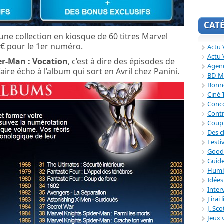
CAT
une collection en kiosque de 60 titres Marvel
9€ pour le 1er numéro.
Actu V
Actu 
er-Man : Vocation
, c’est à dire des épisodes de
Agend
aire écho à l’album qui sort en Avril chez Panini.
BD-M
Bonne
Ciné
Conc
Contr
Coup
Des c
Festi
Good
Guide
Humb
Idée
Inter
J'irai
J. Sc
Jeux 