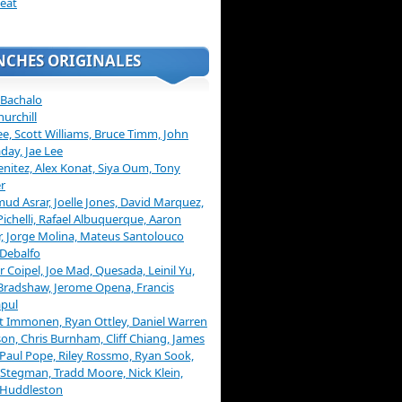
eat
NCHES ORIGINALES
 Bachalo
hurchill
ee, Scott Williams, Bruce Timm, John
day, Jae Lee
enitez, Alex Konat, Siya Oum, Tony
r
d Asrar, Joelle Jones, David Marquez,
Pichelli, Rafael Albuquerque, Aaron
, Jorge Molina, Mateus Santolouco
Debalfo
er Coipel, Joe Mad, Quesada, Leinil Yu,
Bradshaw, Jerome Opena, Francis
pul
t Immonen, Ryan Ottley, Daniel Warren
on, Chris Burnham, Cliff Chiang, James
 Paul Pope, Riley Rossmo, Ryan Sook,
Stegman, Tradd Moore, Nick Klein,
 Huddleston