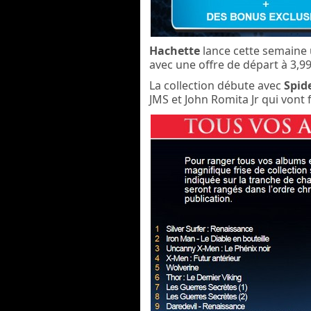
Hachette
lance cette semaine 
avec une offre de départ à 3,9
La collection débute avec
Spid
JMS et John Romita Jr qui vont f