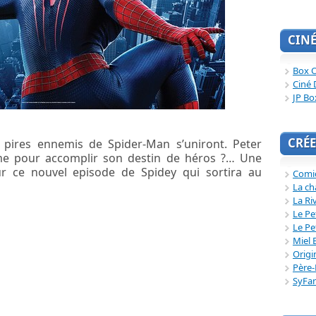
CIN
Box O
Ciné 
JP Bo
CRÉE
es pires ennemis de Spider-Man s’uniront. Peter
ltime pour accomplir son destin de héros ?… Une
 ce nouvel episode de Spidey qui sortira au
Comi
La ch
La Ri
Le Pe
Le Pe
Miel 
Origi
Père-
SyFa