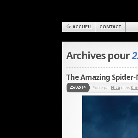
ACCUEIL
CONTACT
Archives pour
2
The Amazing Spider-M
25/02/14
Posté par
Nico
dans
Cin