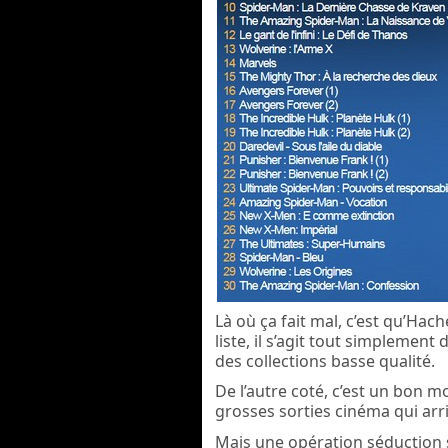
Là où ça fait mal, c’est qu’Hach
liste, il s’agit tout simplemen
des collections basse qualité.
De l’autre coté, c’est un bon 
grosses sorties cinéma qui arr
Mais une opération séduction 