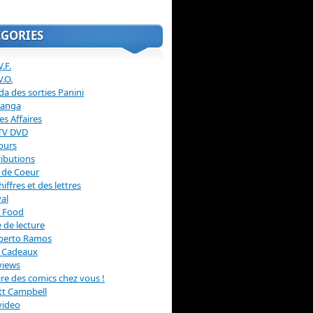
ÉGORIES
.F.
V.O.
a des sorties Panini
anga
s Affaires
 TV DVD
ours
ibutions
 de Coeur
hiffres et des lettres
val
 Food
 de lecture
erto Ramos
s Cadeaux
views
 lire des comics chez vous !
ott Campbell
video