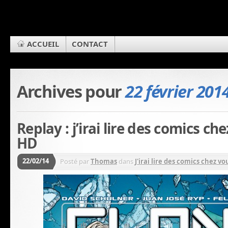
ACCUEIL
CONTACT
Archives pour
22 février 201
Replay : j’irai lire des comics c
HD
22/02/14
Posté par
Thomas
dans
J'irai lire des comics chez vou