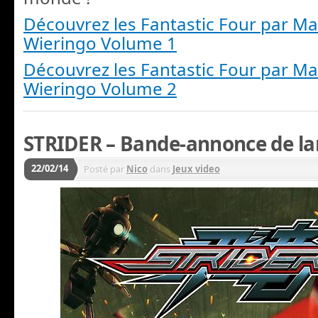
Découvrez les Fantastic Four par Ma
Wieringo Volume 1
Découvrez les Fantastic Four par Ma
Wieringo Volume 2
STRIDER – Bande-annonce de l
22/02/14
Posté par
Nico
dans
Jeux video