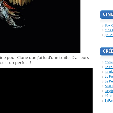
CIN
Box O
Ciné 
JP Bo
CRÉE
 pour Clone que j’ai lu d’une traite. D’ailleurs
Comi
c’est un perfect !
La ch
La Ri
Le Pe
Le Pe
Miel 
Origi
Père-
SyFa