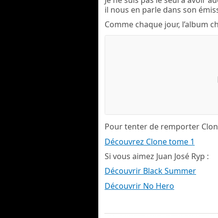
Je ne suis pas le seul à avoir 
il nous en parle dans son émis
Comme chaque jour, l’album chr
Pour tenter de remporter Clon
Découvrez Clone tome 1
Si vous aimez Juan José Ryp :
Découvrir Black Summer
Découvrir No Hero