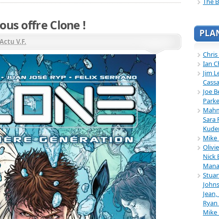
The B
ous offre Clone !
PLA
Actu V.F.
Chris
Ian C
Jim L
Cassa
Joe B
Parke
Mahmu
Sara 
Kuder
Mike 
Olivi
Nick 
Mana
Stuar
Johns
Jean,
Ryan 
Mike