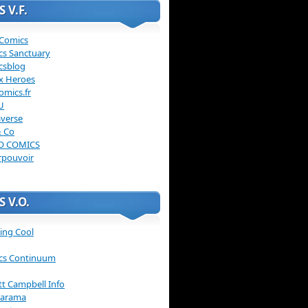
 V.F.
 Comics
cs Sanctuary
csblog
x Heroes
omics.fr
U
verse
& Co
O COMICS
rpouvoir
 V.O.
ing Cool
cs Continuum
ott Campbell Info
arama