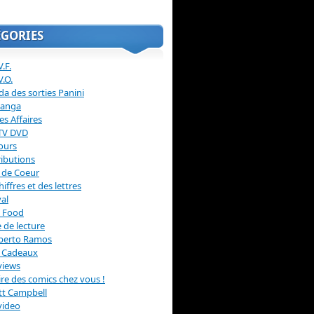
ÉGORIES
.F.
V.O.
a des sorties Panini
anga
s Affaires
 TV DVD
ours
ibutions
 de Coeur
hiffres et des lettres
val
 Food
 de lecture
erto Ramos
s Cadeaux
views
 lire des comics chez vous !
ott Campbell
video