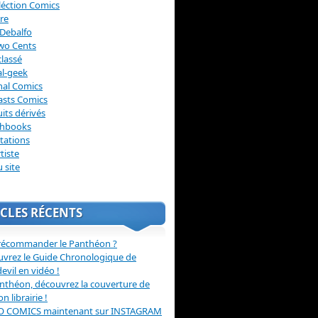
léction Comics
re
Debalfo
wo Cents
lassé
l-geek
nal Comics
asts Comics
its dérivés
chbooks
itations
tiste
u site
CLES RÉCENTS
récommander le Panthéon ?
vrez le Guide Chronologique de
evil en vidéo !
nthéon, découvrez la couverture de
ion librairie !
O COMICS maintenant sur INSTAGRAM