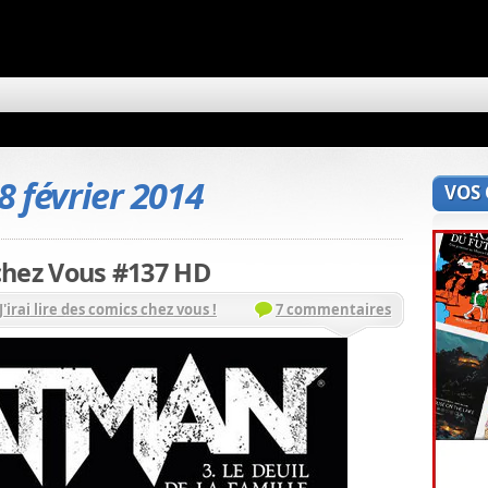
8 février 2014
VOS
s chez Vous #137 HD
J'irai lire des comics chez vous !
7 commentaires