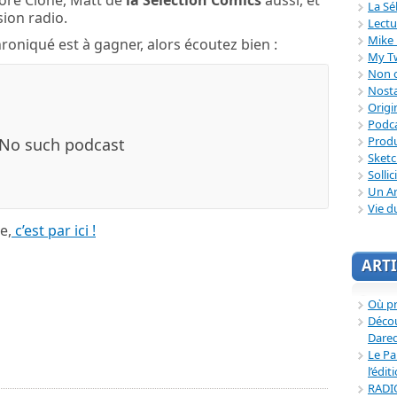
adoré Clone, Matt de
la Sélection Comics
aussi, et
La Sé
sion radio.
Lectu
Mike 
oniqué est à gagner, alors écoutez bien :
My T
Non c
Nosta
Origi
Podc
Produ
Sket
Sollic
Un Ar
Vie d
e,
c’est par ici !
ARTI
Où p
Décou
Dared
Le Pa
l’édit
RADI