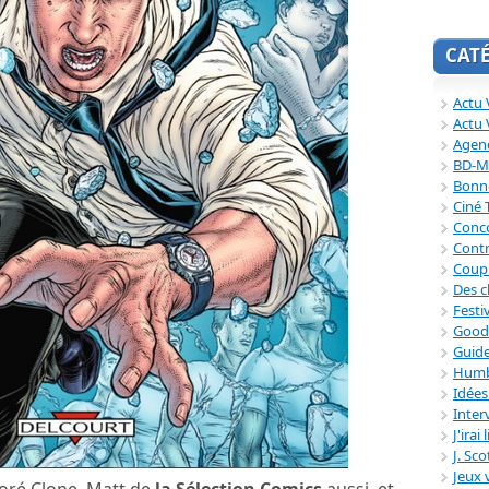
CAT
Actu V
Actu 
Agend
BD-M
Bonne
Ciné
Conc
Contr
Coup
Des c
Festi
Good
Guide
Humb
Idée
Inter
J'irai
J. Sc
Jeux 