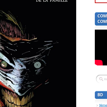
COM
COMI
BD
9ème