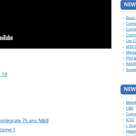
NEWS
Buzz
Comi
Comi
Comi
Les C
MDC
Mega
Phil 
RADI
Supe
 19
NEWS
Bleed
CBR
Comi
ICV2
intégrale 75 ans N&B
J. Sc
 tome 1
News