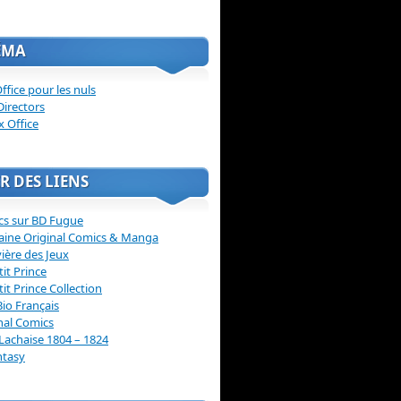
ÉMA
ffice pour les nuls
Directors
x Office
R DES LIENS
cs sur BD Fugue
aine Original Comics & Manga
vière des Jeux
tit Prince
tit Prince Collection
Bio Français
nal Comics
Lachaise 1804 – 1824
ntasy