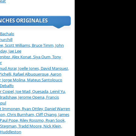
eat
NCHES ORIGINALES
 Bachalo
hurchill
ee, Scott Williams, Bruce Timm, John
day, Jae Lee
enitez, Alex Konat, Siya Oum, Tony
r
d Asrar, Joelle Jones, David Marquez,
Pichelli, Rafael Albuquerque, Aaron
, Jorge Molina, Mateus Santolouco
Debalfo
er Coipel, Joe Mad, Quesada, Leinil Yu,
Bradshaw, Jerome Opena, Francis
pul
t Immonen, Ryan Ottley, Daniel Warren
on, Chris Burnham, Cliff Chiang, James
 Paul Pope, Riley Rossmo, Ryan Sook,
Stegman, Tradd Moore, Nick Klein,
 Huddleston