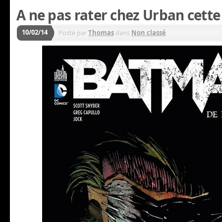
A ne pas rater chez Urban cett
10/02/14
Posté par
Thomas
dans
Non classé