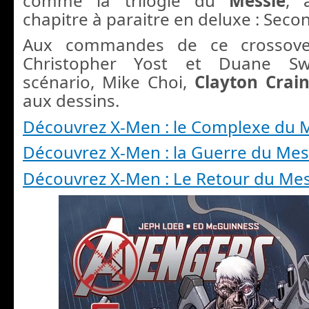
comme la trilogie du
Messie
, 
chapitre à paraitre en deluxe : Seco
Aux commandes de ce crossover
Christopher Yost et Duane Swi
scénario, Mike Choi,
Clayton Crai
aux dessins.
Découvrez X-Men : le Complexe du 
Découvrez X-Men : la Guerre du Mes
Découvrez X-Men : Le Retour du Mes