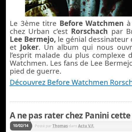
Le 3ème titre
Before Watchmen
à 
chez Urban c’est
Rorschach
par Br
Lee Bermejo,
le génial dessinateur
et
Joker
. Un album qui nous ouvri
l’esprit malade du plus complexe
Watchmen. Les fans de Lee Bermejo 
pied de guerre.
Découvrez Before Watchmen Rorsc
A ne pas rater chez Panini cette
10/02/14
Posté par
Thomas
dans
Actu V.F.