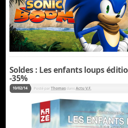
Soldes : Les enfants loups éditio
-35%
10/02/14
Posté par
Thomas
dans
Actu V.F.