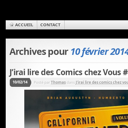
ACCUEIL
CONTACT
Archives pour
10 février 201
J’irai lire des Comics chez Vous
10/02/14
Posté par
Thomas
dans
J'irai lire des comics chez vou