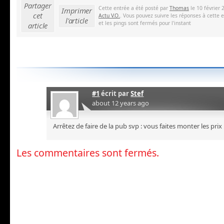
Partager
Cette entrée a été posté par
Thomas
le 10 février 
Imprimer
cet
Actu V.O.
. Vous pouvez suivre les réponses à cette 
l'article
et les pings sont fermés pour l'instant
article
#1
écrit par
Stef
about 12 years ago
Arrêtez de faire de la pub svp : vous faites monter les prix !
Les commentaires sont fermés.