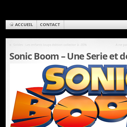
ACCUEIL
CONTACT
«
Soldes : Les enfants loups édition collector à -35%
A ne pa
Sonic Boom – Une Serie et d