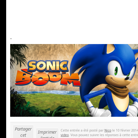
.
Partager
Cette entrée a été posté par
Nico
le 10 février 201
Imprimer
cet
video
. Vous pouvez suivre les réponses à cette entr
l'article