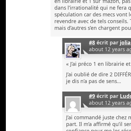
en librairie et 1 sur ‘mazon, p
dans l’irrationalité qui ne fera 
spéculation car des mecs vont 
revendre avec de tels conseils.
mais d’autres s’en chargent pou
#8
écrit par
joli
about 12 years a
« J’ai préco 1 en librairie e
J’ai oublié de dire 2 DIFF
je dis n’a pas de sens…
#9
écrit par
Lud
about 12 years a
J’ai commandé juste chez 
part. Il m’a affirmé qu’il sera
confiance pour me les rése