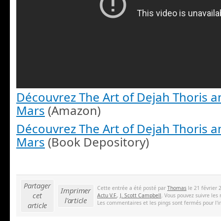
Découvrez The Art of Dejah Thoris a
Mars
(Amazon)
Découvrez The Art of Dejah Thoris a
Mars
(Book Depository)
Partager
Cette entrée a été posté par
Thomas
le 21 février 
Imprimer
cet
Actu V.F.
,
J. Scott Campbell
. Vous pouvez suivre les
l'article
Les commentaires et les pings sont fermés pour l'i
article