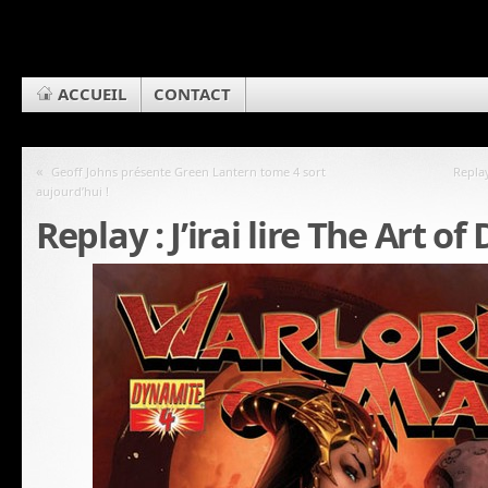
ACCUEIL
CONTACT
«
Geoff Johns présente Green Lantern tome 4 sort
Replay
aujourd’hui !
Replay : J’irai lire The Art of