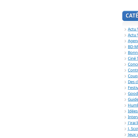
CAT
Actu V
Actu 
Agend
BD-M
Bonne
Ciné
Conc
Contr
Coup
Des c
Festi
Good
Guide
Humb
Idée
Inter
J'irai
J. Sc
Jeux 