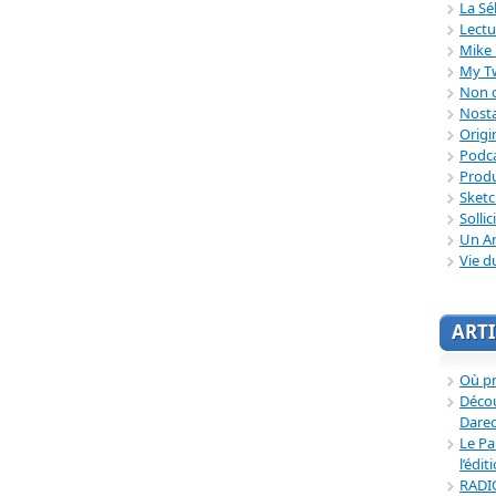
La Sé
Lectu
Mike 
My T
Non c
Nosta
Origi
Podc
Produ
Sket
Sollic
Un Ar
Vie d
ARTI
Où p
Décou
Dared
Le Pa
l’édit
RADI