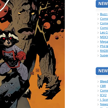
NEWS
Buzz
Comi
Comi
Comi
Les C
MDC
Mega
Phil 
RADI
Supe
NEWS
Bleed
CBR
Comi
ICV2
J. Sc
News