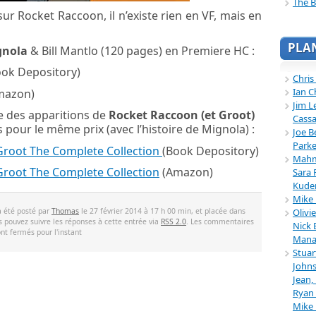
The B
ur Rocket Raccoon, il n’existe rien en VF, mais en
PLA
gnola
& Bill Mantlo (120 pages) en Premiere HC :
ok Depository)
Chris
Ian C
mazon)
Jim L
le des apparitions de
Rocket Raccoon (et Groot)
Cassa
pour le même prix (avec l’histoire de Mignola) :
Joe B
Parke
root The Complete Collection
(Book Depository)
Mahmu
root The Complete Collection
(Amazon)
Sara 
Kuder
Mike 
Olivi
a été posté par
Thomas
le 27 février 2014 à 17 h 00 min, et placée dans
s pouvez suivre les réponses à cette entrée via
RSS 2.0
. Les commentaires
Nick 
ont fermés pour l'instant
Mana
Stuar
Johns
Jean,
Ryan 
Mike