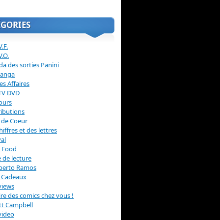
ÉGORIES
.F.
V.O.
a des sorties Panini
anga
s Affaires
 TV DVD
ours
ibutions
 de Coeur
hiffres et des lettres
val
 Food
 de lecture
erto Ramos
s Cadeaux
views
 lire des comics chez vous !
ott Campbell
video