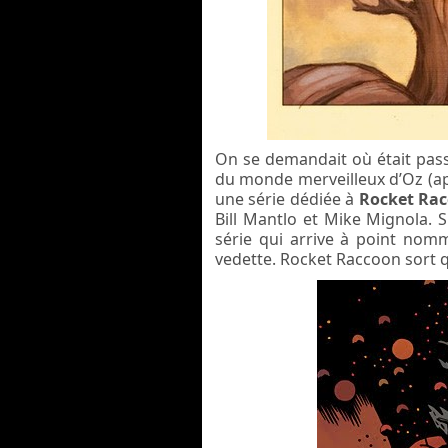
On se demandait où était pa
du monde merveilleux d’Oz (aprè
une série dédiée à
Rocket Ra
Bill Mantlo et Mike Mignola. S
série qui arrive à point nomm
vedette. Rocket Raccoon sort qu