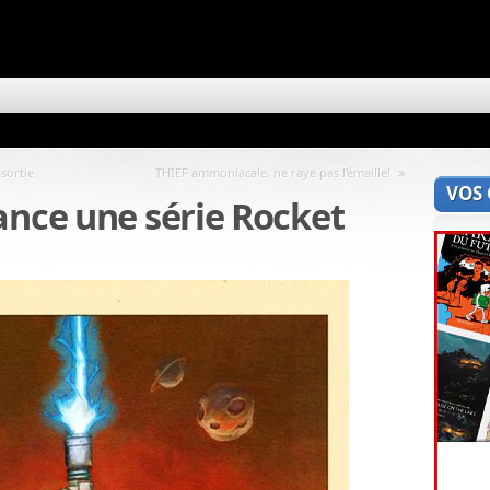
»
sortie
THIEF ammoniacale, ne raye pas l’émaille!
VOS
ance une série Rocket