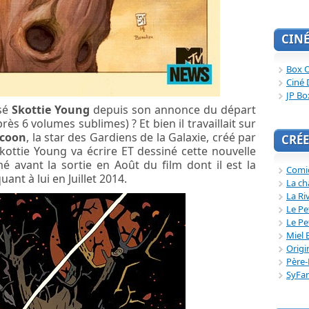
CIN
Box O
Ciné 
JP Bo
ssé
Skottie Young
depuis son annonce du départ
s 6 volumes sublimes) ? Et bien il travaillait sur
ccoon
, la star des Gardiens de la Galaxie, créé par
CRÉE
kottie Young va écrire ET dessiné cette nouvelle
é avant la sortie en Août du film dont il est la
Comi
ant à lui en Juillet 2014.
La ch
La Ri
Le Pe
Le Pe
Miel 
Origi
Père-
SyFa