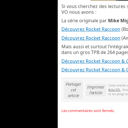
Si vous cherchez des lectures s
VO nous avons :
La série originale par
Mike Mi
Découvrez Rocket Raccoon
(Bo
Découvrez Rocket Raccoon
(A
Mais aussi et surtout l’intégra
dans un gros TPB de 264 pages 
Découvrez Rocket Raccoon & G
Découvrez Rocket Raccoon & G
Partager
Cette entrée 
Imprimer
cet
Actu V.O.
. Vou
l'article
et les pings s
article
Les commentaires sont fermés.