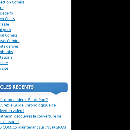
léction Comics
re
Debalfo
wo Cents
lassé
l-geek
nal Comics
asts Comics
its dérivés
chbooks
itations
tiste
u site
CLES RÉCENTS
récommander le Panthéon ?
vrez le Guide Chronologique de
evil en vidéo !
nthéon, découvrez la couverture de
ion librairie !
O COMICS maintenant sur INSTAGRAM