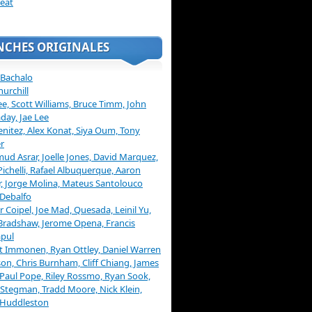
eat
NCHES ORIGINALES
 Bachalo
hurchill
ee, Scott Williams, Bruce Timm, John
day, Jae Lee
enitez, Alex Konat, Siya Oum, Tony
r
d Asrar, Joelle Jones, David Marquez,
Pichelli, Rafael Albuquerque, Aaron
, Jorge Molina, Mateus Santolouco
Debalfo
er Coipel, Joe Mad, Quesada, Leinil Yu,
Bradshaw, Jerome Opena, Francis
pul
t Immonen, Ryan Ottley, Daniel Warren
on, Chris Burnham, Cliff Chiang, James
 Paul Pope, Riley Rossmo, Ryan Sook,
Stegman, Tradd Moore, Nick Klein,
 Huddleston