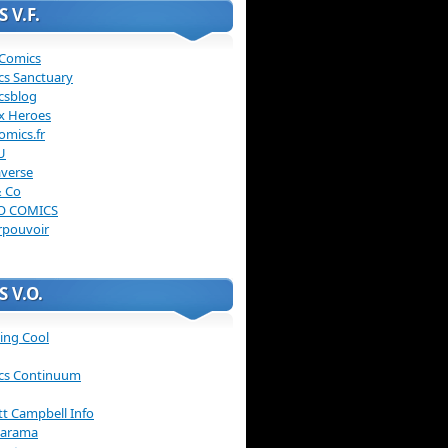
 V.F.
 Comics
cs Sanctuary
csblog
x Heroes
omics.fr
U
verse
& Co
O COMICS
rpouvoir
 V.O.
ing Cool
cs Continuum
ott Campbell Info
arama