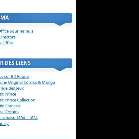
ÉMA
ffice pour les nuls
Directors
x Office
R DES LIENS
cs sur BD Fugue
aine Original Comics & Manga
vière des Jeux
tit Prince
tit Prince Collection
Bio Français
nal Comics
Lachaise 1804 – 1824
ntasy