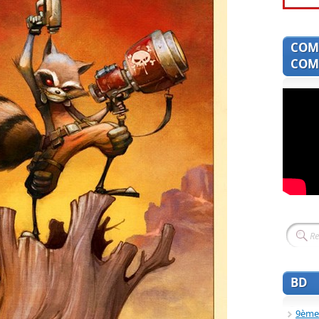
COM
COMI
BD
9ème