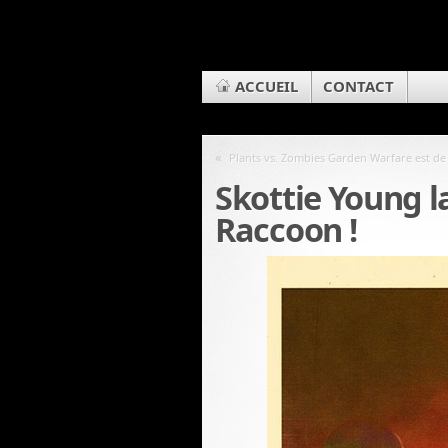
ACCUEIL
CONTACT
«
Plants vs. Zombies Garden Warfare est de 
Skottie Young l
Raccoon !