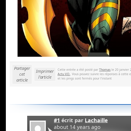
Partager
Cette entrée a été posté par
Thomas
le 20 janvier 
Imprimer
cet
Actu V.O.
. Vous pouvez suivre les réponses à cette 
l'article
et les pings sont fermés pour l'instant
article
#1
écrit par
Lachaille
about 14 years ago