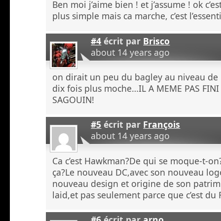
Ben moi j’aime bien ! et j’assume ! ok c’e
plus simple mais ca marche, c’est l’essenti
#4
écrit par
Brisco
about 14 years ago
on dirait un peu du bagley au niveau de
dix fois plus moche…IL A MEME PAS FINI
SAGOUIN!
#5
écrit par
François
about 14 years ago
Ca c’est Hawkman?De qui se moque-t-on?
ça?Le nouveau DC,avec son nouveau logo
nouveau design et origine de son patrim
laid,et pas seulement parce que c’est du 
#6
écrit par
arno