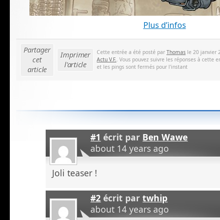
Plus d’infos
Partager
Cette entrée a été posté par
Thomas
le 20 janvier 
Imprimer
cet
Actu V.F.
. Vous pouvez suivre les réponses à cette e
l'article
et les pings sont fermés pour l'instant
article
#1
écrit par
Ben Wawe
about 14 years ago
Joli teaser !
#2
écrit par
twhip
about 14 years ago